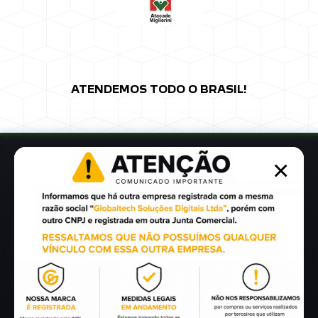
ATENDEMOS TODO O BRASIL!
×
ONDE ESTAMOS
Rua Saul Irineu Farina nº.22
Bosque Lucas Araújo
Passo Fundo - RS
Ver mapa de localização
FALE CONOSCO
(54) 98116.0798