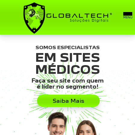
SOMOS ESPECIALISTAS
SITES
EM SITES
SITE MÉDICO
MÉDICOS
Faça seu site com quem
E-MAILS PROFISSIONAIS
é líder no segmento!
SOBRE
Saiba Mais
FALE CONOSCO