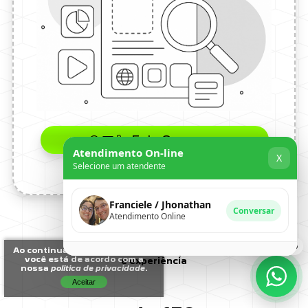
Fale Conosco
Atendimento On-line
X
Selecione um atendente
Franciele / Jhonathan
Conversar
Atendimento Online
+ de 15
Ao continuar a navegar no site,
anos de atuação
você está de acordo com a
e experiência
nossa
politica de privacidade
.
Aceitar