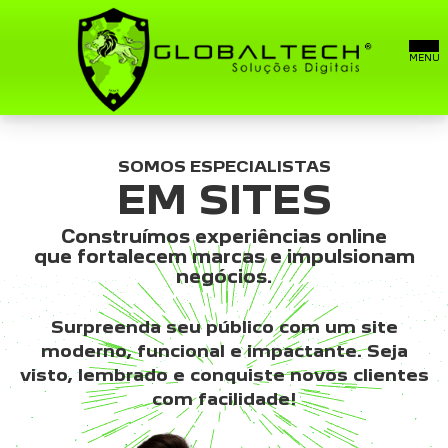
SITES
SOMOS ESPECIALISTAS
EM SITES
SITE MÉDICO
Construímos experiências online
que fortalecem marcas e impulsionam
E-MAILS PROFISSIONAIS
negócios.
Surpreenda seu público com um site
SOBRE
moderno, funcional e impactante. Seja
visto, lembrado e conquiste novos clientes
FALE CONOSCO
com facilidade!