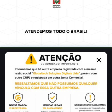
ATENDEMOS TODO O BRASIL!
×
ONDE ESTAMOS
Rua Saul Irineu Farina nº.22
Bosque Lucas Araújo
Passo Fundo - RS
Ver mapa de localização
FALE CONOSCO
(54) 98116.0798