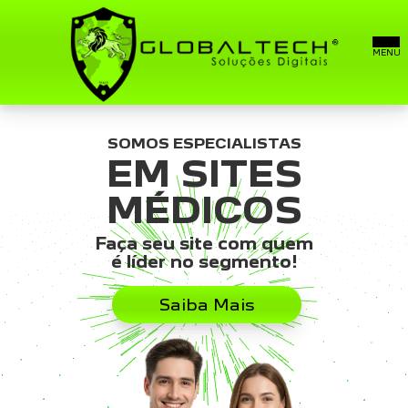
SOMOS ESPECIALISTAS
SITES
EM SITES
SITE MÉDICO
MÉDICOS
Faça seu site com quem
E-MAILS PROFISSIONAIS
é líder no segmento!
SOBRE
Saiba Mais
FALE CONOSCO